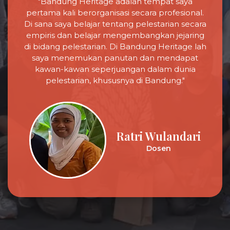
"Pada tahun 2003 saya bergabung menjadi
Anggota Bandung Heritage, dan itu adalah
merupakan pengalaman yang mengubah
hidup saya. Saya telah bertemu dengan orang-
orang luar biasa yang memiliki cinta dan
dedikasi yang sama terhadap warisan budaya.
Melalui berbagai kegiatan dan proyek,
bersama-sama menciptakan dampak positif
dalam menjaga keaslian kota Bandung. Saya
bangga menjadi bagian dari Bandung
Heritage."
Dadan Nugraha
Karyawan Swasta