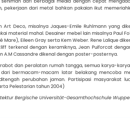
seniman dari berbagai media dengan cepat mengadopsi
san, pekerjaan dari metal bahkan pakaian ikut memeria
n Art Deco, misalnya Jaques-Emile Ruhlmann yang dik
i material mahal. Desainer mebel lain misalnya Paul Fol
ré Mare), Eileen Gray serta Kem Weber. Rene Lalique dike
Cliff terkenal dengan keramiknya, Jean Puiforcat deng
dan A.M Cassandre dikenal dengan poster-posternya.
perabot dan peralatan rumah tangga, semua karya-karya
l dari bermacam-macam latar belakang mencoba me
itengah perubahan jaman. Partisipasi masyarakat lu
 Warta Pelestarian tahun 2004)
Arsitektur Bergische Universität-Gesamthochschule Wuppe