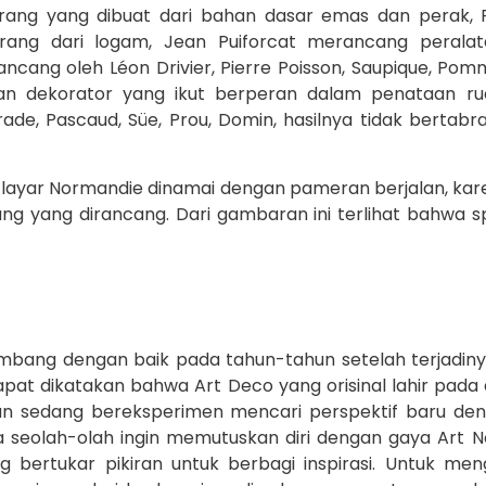
rang yang dibuat dari bahan dasar emas dan perak, 
ng dari logam, Jean Puiforcat merancang peralat
rancang oleh Léon Drivier, Pierre Poisson, Saupique, Po
dan dekorator yang ikut berperan dalam penataan rua
rade, Pascaud, Süe, Prou, Domin, hasilnya tidak berta
pal layar Normandie dinamai dengan pameran berjalan, k
ang yang dirancang. Dari gambaran ini terlihat bahwa
embang dengan baik pada tahun-tahun setelah terjadi
pat dikatakan bahwa Art Deco yang orisinal lahir pada
man sedang bereksperimen mencari perspektif baru 
a seolah-olah ingin memutuskan diri dengan gaya Art 
g bertukar pikiran untuk berbagi inspirasi. Untuk m