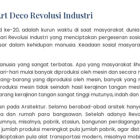
t Deco Revolusi Industri
ke-20, adalah kurun waktu di saat masyarakat dunia d
t dari Revolusi Industri yang menciptakan pergeseran s
r dalam kehidupan manusia. Keadaan sosial masyarak
nusia yang sangat terbatas. Apa yang masyarakat lih
ri-hari mulai banyak diproduksi oleh mesin dan secara 
g-barang yang diproduksi oleh mesin, banyak yang ma
roduksi mesin tidak seindah hasil kerajinan tangan mes
ang kerajinan tangan sangat tinggi mutunya, indah dan
an pada Arsitektur. Selama berabad-abad arsitek han
na dan rumah para bangsawan. Setelah adanya Revolus
mnya, misalnya, pabrik, stasiun, bangunan perdagang
 jumlah produksi meningkat pula jumlah pabrik, agar distr
ciptakan pula alat transportasi modern, misalnya mobil