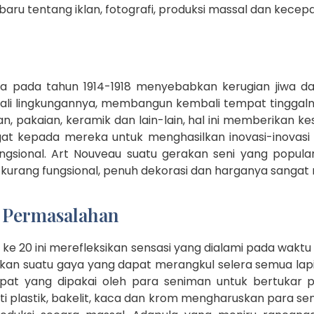
aru tentang iklan, fotografi, produksi massal dan kecepa
pa pada tahun 1914-1918 menyebabkan kerugian jiwa d
bali lingkungannya, membangun kembali tempat tingga
, pakaian, keramik dan lain-lain, hal ini memberikan 
 kepada mereka untuk menghasilkan inovasi-inovasi 
sional. Art Nouveau suatu gerakan seni yang popular 
kurang fungsional, penuh dekorasi dan harganya sangat 
i Permasalahan
e 20 ini merefleksikan sensasi yang dialami pada wakt
akan suatu gaya yang dapat merangkul selera semua lap
t yang dipakai oleh para seniman untuk bertukar pi
i plastik, bakelit, kaca dan krom mengharuskan para s