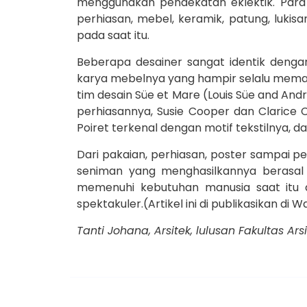
menggunakan pendekatan eklektik. Para 
perhiasan, mebel, keramik, patung, luki
pada saat itu.
Beberapa desainer sangat identik denga
karya mebelnya yang hampir selalu memaka
tim desain Süe et Mare (Louis Süe and And
perhiasannya, Susie Cooper dan Clarice 
Poiret terkenal dengan motif tekstilnya, 
Dari pakaian, perhiasan, poster sampai 
seniman yang menghasilkannya berasa
memenuhi kebutuhan manusia saat itu d
spektakuler.(Artikel ini di publikasikan di
Tanti Johana, Arsitek, lulusan Fakultas 