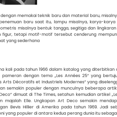
ngan memakai teknik baru dan material baru, misalnya m
nemuan baru saat itu, lampu misalnya, karya-kary
ometris misalnya bentuk tangga, segitiga dan lingkara
igur, tetapi motif-motif tersebut cenderung mempuny
at yang sederhana
kali pada tahun 1966 dalam katalog yang diterbitkan ol
 pameran dengan tema „Les Années 25“ yang bertuj
es Arts Décoratifs et Industriels Modernes“ yang diseleng
 dan semakin populer dengan munculnya beberapa artik
 Deco“ dimuat di The Times, setahun kemudian artikel „
lam majalah Elle. Ungkapan Art Deco semakin menda
ngan Bevis Hillier di Amerika pada tahun 1969. Jadi 
 yang populer di antara kedua perang dunia itu sebagai