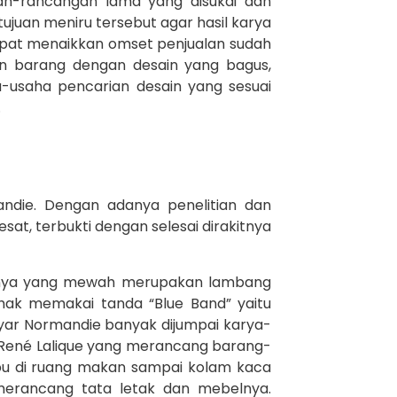
gan-rancangan lama yang disukai dan
tujuan meniru tersebut agar hasil karya
dapat menaikkan omset penjualan sudah
n barang dengan desain yang bagus,
a-usaha pencarian desain yang sesuai
.
andie. Dengan adanya penelitian dan
at, terbukti dengan selesai dirakitnya
iornya yang mewah merupakan lambang
rhak memakai tanda “Blue Band” yaitu
ayar Normandie banyak dijumpai karya-
n René Lalique yang merancang barang-
u di ruang makan sampai kolam kaca
 merancang tata letak dan mebelnya.