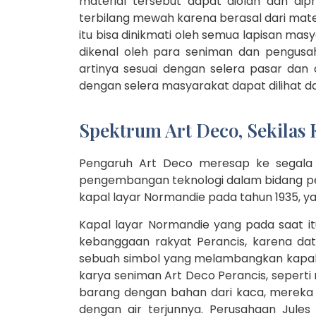
material tersebut dapat diolah dan di
terbilang mewah karena berasal dari mater
itu bisa dinikmati oleh semua lapisan m
dikenal oleh para seniman dan pengus
artinya sesuai dengan selera pasar dan
dengan selera masyarakat dapat dilihat 
Spektrum Art Deco, Sekilas
Pengaruh Art Deco meresap ke segala b
pengembangan teknologi dalam bidang perk
kapal layar Normandie pada tahun 1935, 
Kapal layar Normandie yang pada saat 
kebanggaan rakyat Perancis, karena dat
sebuah simbol yang melambangkan kapal la
karya seniman Art Deco Perancis, sepert
barang dengan bahan dari kaca, merek
dengan air terjunnya. Perusahaan Jules