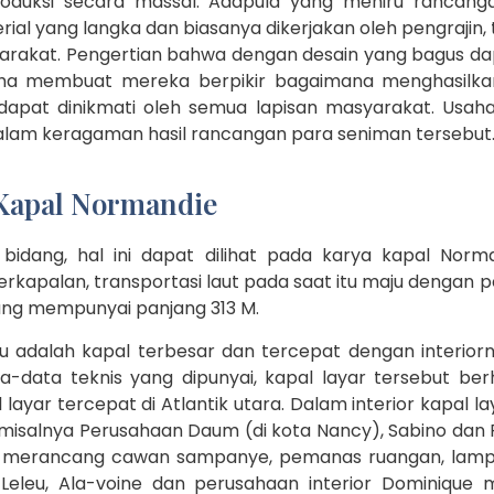
produksi secara massal. Adapula yang meniru rancan
ial yang langka dan biasanya dikerjakan oleh pengrajin, 
asyarakat. Pengertian bahwa dengan desain yang bagus 
aha membuat mereka berpikir bagaimana menghasilka
 dapat dinikmati oleh semua lapisan masyarakat. Usah
dalam keragaman hasil rancangan para seniman tersebut
 Kapal Normandie
idang, hal ini dapat dilihat pada karya kapal Norm
apalan, transportasi laut pada saat itu maju dengan pes
yang mempunyai panjang 313 M.
itu adalah kapal terbesar dan tercepat dengan inter
a-data teknis yang dipunyai, kapal layar tersebut be
yar tercepat di Atlantik utara. Dalam interior kapal l
i misalnya Perusahaan Daum (di kota Nancy), Sabino da
a merancang cawan sampanye, pemanas ruangan, lamp
 Leleu, Ala-voine dan perusahaan interior Dominique